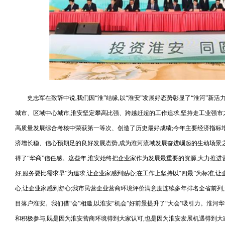
史志军在致辞中说,我们因“淮”结缘,以“淮安”发展好态势彰显了“淮河”
城市、区域中心城市,淮安坚定攀高比强、跨越赶超的工作追求,坚持走工业强市
高质量发展综合考核中荣获第一等次、创造了历史最好成绩;今年主要经济指标
济增长稳、信心预期足的良好发展态势,成为淮河流域发展奋进崛起的生动场景之一
得了“华商”信任感。这些年,淮安始终把企业家作为发展最重要的资源,大力推进
好,服务要比需求早”为追求,让企业家感到贴心;在工作上坚持以“四最”为标准,
心,让企业家感到舒心;我市民营企业营商环境评价满意度连续多年排名全省前列
目落户淮安。我们借“会”相邀,以淮安“机会”好前景提升了“大会”吸引力。淮
和积极参与,既是因为淮安营商环境得到大家认可,也是因为淮安发展机遇得到大家