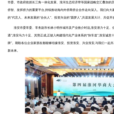
市委、市政府抢抓长三角一体化发展、淮河生态经济带等国家战略交汇叠加的历
侨智、发挥侨力的重要平台,持续推动海内外侨商侨企合作走向深入。我们向大
的“代言人、未来发展的“合伙人”、投资兴业的“圆梦人”,共谋发展大计、共促
淮安市委常委、常务副市长林小明作城市及产业推介时说,淮安潜力十足、优
遇”;淮安马力十足、其势正成,正驶入构建现代化产业体系的“快车道”;淮安诚意
牌”。期盼各位企业家朋友都能够结缘淮安、投资淮安、兴业淮安,与我们一起
新未来。