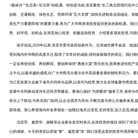
+载体兴”“生态美+生活美”的机遇。特别是当前,淮安聚焦“长三角北部现代化中
创新、交通枢纽、绿色生态、营商环境“五大支撑”,加快先进制造业高端化、智
质生产力重要阵地”的重要力量,将为广大华商来淮投资提供更多的新机遇。我们
势、好环境、好机会,在淮安放心投资、积极追加投资、介绍更多朋友投资,与我们
徐开信说,2020年以来,淮安市委市政府创新作为、沿淮城市携手奋进、统
受到海内外华商的高度关注,取得了非常好的成效,得到各级领导的肯定。我们相
一定会再创佳绩、再创辉煌。要始终保持“勇挑大梁”责任担当,统筹推进传统产
点卡点,以最卓越的成绩,向广大华商充分展示全市高质量发展的韧性和活力。要持
为江苏发展大会旗下省市共同举办品牌,以淮河为纽带,努力在全球集聚华商资源
发展中共同推动淮河生态经济带建设。要倾心做好“为侨暖侨”服务工作,省侨办
侨办上下联动,与有关部门协同,以企业需求为导向,不断完善为侨公共服务体系,
获得感。衷心希望海内外各界朋友一如既往地关注淮安,支持淮安,深入交流,精诚
沈庆芳、秦荣华、谢毅等企业家在发言时表示,在淮投资的项目,得到了淮安
心的感谢。今天的淮安以侨架“桥”、诚意满“淮”,我们深受这里的投资环境所吸