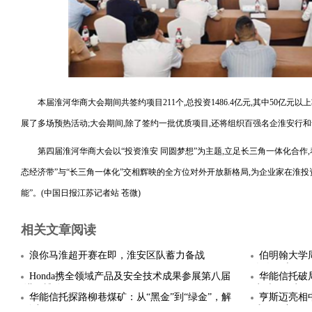
本届淮河华商大会期间共签约项目211个,总投资1486.4亿元,其中50亿元
展了多场预热活动;大会期间,除了签约一批优质项目,还将组织百强名企淮安行和
第四届淮河华商大会以“投资淮安 同圆梦想”为主题,立足长三角一体化合作
态经济带”与“长三角一体化”交相辉映的全方位对外开放新格局,为企业家在淮投资
能”。(中国日报江苏记者站 苍微)
相关文章阅读
浪你马淮超开赛在即，淮安区队蓄力备战
伯明翰大学
白人区半
Honda携全领域产品及安全技术成果参展第八届
华能信托破
进口博览
为”与“可为”
华能信托探路柳巷煤矿：从“黑金”到“绿金”，解
亨斯迈亮相
锁产
践解码产