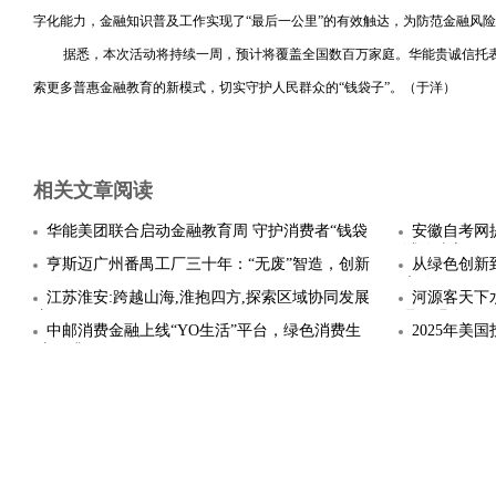
字化能力，金融知识普及工作实现了“最后一公里”的有效触达，为防范金融风
据悉，本次活动将持续一周，预计将覆盖全国数百万家庭。华能贵诚信托
索更多普惠金融教育的新模式，切实守护人民群众的“钱袋子”。（于洋）
相关文章阅读
华能美团联合启动金融教育周 守护消费者“钱袋
安徽自考网
子”
试的法宝
亨斯迈广州番禺工厂三十年：“无废”智造，创新
从绿色创新
引领
之路
江苏淮安:跨越山海,淮抱四方,探索区域协同发展
河源客天下
新路径
晶氡温泉
中邮消费金融上线“YO生活”平台，绿色消费生
2025年
态再升级