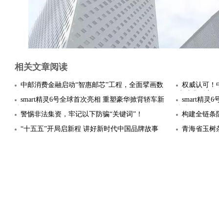
相关文章阅读
中邮消费金融启动“智惠邮芯”工程，全面擘画数
权威认可！中
智化转
实践典型案
smart精灵6号全球首次亮相 重塑豪华掀背轿车新
smart精
标杆
标杆
警惕非法集资，牢记以下防骗“关键词”！
构建全链条
融“黑灰
“十五五”开局启新程 讲好新时代中国品牌故事
青海省玉树