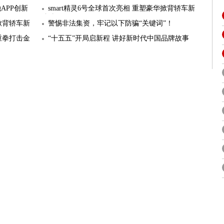
智化转
APP创新
smart精灵6号全球首次亮相 重塑豪华掀背轿车新
标杆
华掀背轿车新
警惕非法集资，牢记以下防骗“关键词”！
重拳打击金
“十五五”开局启新程 讲好新时代中国品牌故事