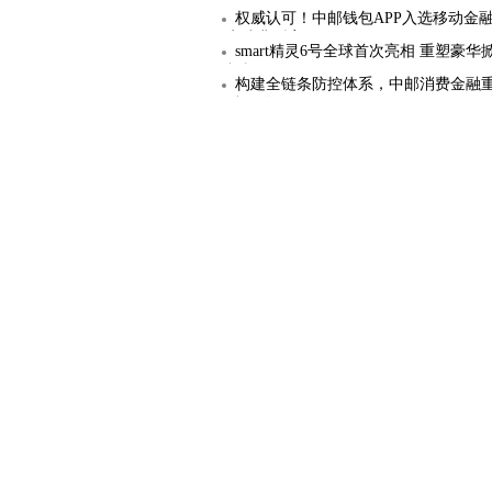
权威认可！中邮钱包APP入选移动金融
实践典型案
smart精灵6号全球首次亮相 重塑豪
标杆
构建全链条防控体系，中邮消费金融
融“黑灰