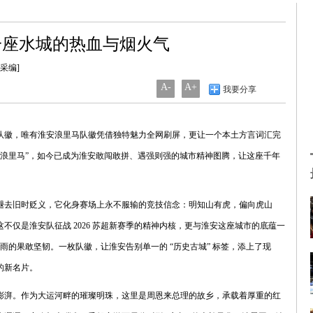
一座水城的热血与烟火气
统采编]
A-
A+
我要分享
焕新队徽，唯有淮安浪里马队徽凭借独特魅力全网刷屏，更让一个本土方言词汇完
 的 “浪里马”，如今已成为淮安敢闯敢拼、遇强则强的城市精神图腾，让这座千年
褪去旧时贬义，它化身赛场上永不服输的竞技信念：明知山有虎，偏向虎山
不仅是淮安队征战 2026 苏超新赛季的精神内核，更与淮安这座城市的底蕴一
雨的果敢坚韧。一枚队徽，让淮安告别单一的 “历史古城” 标签，添上了现
的新名片。
澎湃。作为大运河畔的璀璨明珠，这里是周恩来总理的故乡，承载着厚重的红