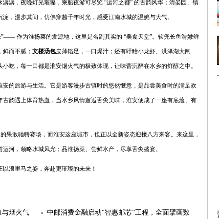
潺潺，夜晚灯光璀璨，乘船夜游可尽览 “运河之都” 的古韵风华；清晏园、镇
沉淀，漫步其间，仿佛穿越千年时光，感受江南水城的温婉与大气。
”—— 作为淮扬菜的发源地，这里是名副其实的 “美食天堂”。软兜长鱼滑嫩鲜
，鲜而不腻；
文楼汤包
皮薄馅足，一口爆汁；还有盱眙小龙虾、洪泽湖大闸
头小吃，每一口都是淮安烟火气的极致体现，让味蕾沉醉在水乡的鲜醇之中。
淮安的旅游与生活。它是游客漫步古镇时的悠然惬意，是品尝美食时的满足欢
年古韵遇上体育热血，当水乡风情邂逅舌尖美味，淮安便成了一座有底蕴、有
里马” 的果敢驰骋赛场，而淮安这座城市，也正以全新姿态迎接八方来客。来这里，
赏运河，领略水城风光；品淮扬菜、尝鲜水产，尽享舌尖盛宴。
正以浪里马之姿，奔赴更璀璨的未来！
血与烟火气
中邮消费金融启动“智惠邮芯”工程，全面擘画数