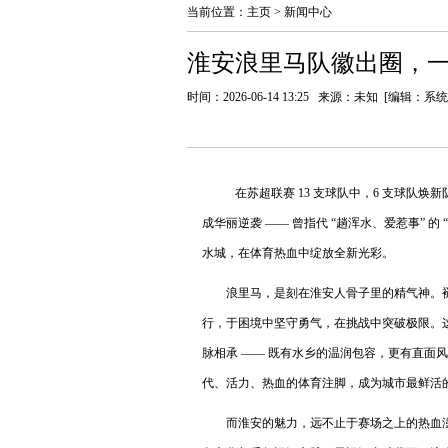
当前位置：
主页
>
新闻中心
淮安浪里马队徽出圈，
时间：2026-06-14 13:25 来源：未知 [编辑：系
在苏超联赛 13 支球队中，6 支球队
成华丽逆袭 —— 曾指代 “趟浑水、爱惹事”
水城，在体育热血中绽放全新光彩。
浪里马，是刻在淮安人骨子里的精气神。
行，于困境中坚守勇气，在挑战中突破极限。这
脉相承 —— 既有水乡的温润包容，更有直面风
代、活力、热血的体育注脚，成为城市最鲜活
而淮安的魅力，远不止于赛场之上的热血