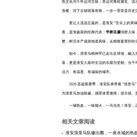
色文化与千年运河文脉；里运河青砖黛瓦、流水
淮楼、河下古镇错落有致，一步一景皆是历史
更让人流连忘返的，是淮安 “舌尖上的美味
香，是淮扬菜的经典代表；
平桥豆腐
绵密入味
蟹，鲜活水产成就地道风味，从精致宴席到街
如今，浪里马精神早已走出足球场，融入
喜，更是淮安人面对生活的乐观与坚韧。当千
活力、有温度、有滋味的城市。
2026 苏超新赛季，淮安队将带着 “浪
为浪里马加油助威，感受体育激情；游古镇、
一城热血，一味烟火，一马当先！淮安，
相关文章阅读
淮安浪里马队徽出圈，一座水城的热