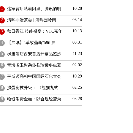
1
10.28
这家背后站着阿里、腾讯的明
2
06.14
清晖非遗茶会 | 清晖园岭南
3
10.13
秋日香江 技能盛宴：VTC嘉年
4
08.31
【展讯】“革故鼎新”59th届
5
11.23
枫渡酒店西安首店开幕品鉴沙
6
02.02
青海省玉树杂多县珍稀冬虫夏
7
10.29
亨斯迈亮相中国国际石化大会
8
02.25
掼蛋竞技升级： 《熊猫九式
9
03.28
哈银消费金融：以合规经营为